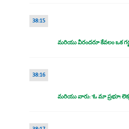
38:15
మరియు వీరందరూ కేవలం ఒక గర్జ
38:16
మరియు వారు: "ఓ మా ప్రభూ! లెక్