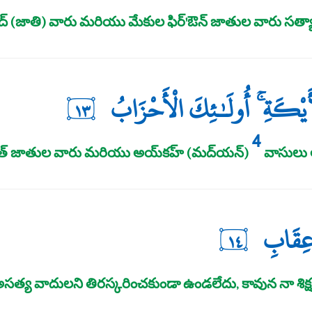
్‌ (జాతి) వారు మరియు మేకుల ఫిర్‌'ఔన్‌ జాతుల వారు సత్యా
َيْكَةِ ۚ أُولَـٰئِكَ الْأَحْزَابُ
١٣
4
‌ జాతుల వారు మరియు అయ్‌కహ్‌ (మద్‌యన్‌)
వాసులు అ
 عِقَابِ
١٤
 అసత్య వాదులని తిరస్కరించకుండా ఉండలేదు, కావున నా శిక్