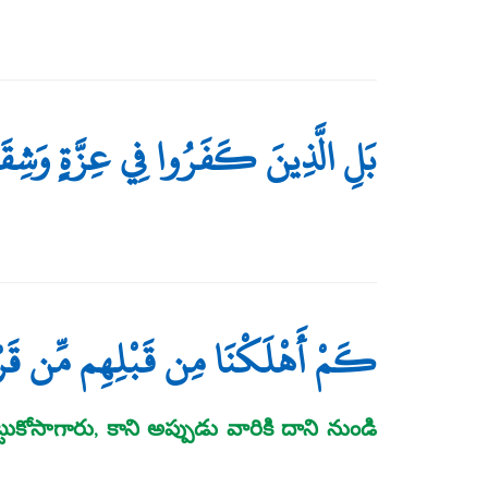
بَلِ الَّذِينَ كَفَرُوا فِي عِزَّةٍ وَشِقَ
كَمْ أَهْلَكْنَا مِن قَبْلِهِم مِّن قَر
ోసాగారు, కాని అప్పుడు వారికి దాని నుండి