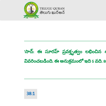
'సాద్‌: ఈ సూరహ్‌ ప్రవక్తృత్వం లభించ
వివరించబడింది. ఈ అనుక్రమంలో ఇది 5 వది. 
38:1