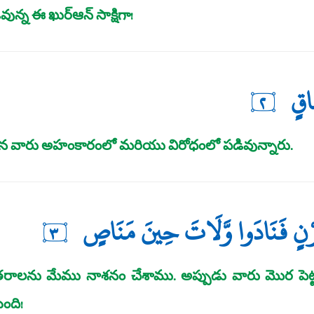
్న ఈ ఖుర్‌ఆన్‌ సాక్షిగా!
اقٍ
٢
రించిన వారు అహంకారంలో మరియు విరోధంలో పడివున్నారు.
ْنٍ فَنَادَوا وَّلَاتَ حِينَ مَنَاصٍ
٣
 తరాలను మేము నాశనం చేశాము. అప్పుడు వారు మొర పెట్టుక
ంది!