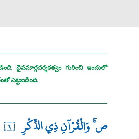
ది. దైవమార్గదర్శకత్వం గురించి ఇందులో
ో పెట్టబడింది.
ص ۚ وَالْقُرْآنِ ذِي الذِّكْرِ
١