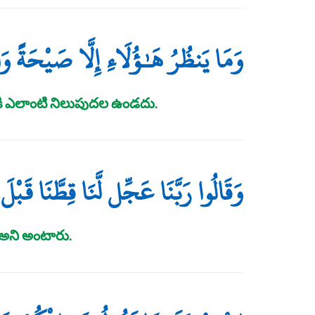
وَمَا يَنظُرُ هَـٰؤُلَاءِ إِلَّا صَيْحَةً و
నికి ఎలాంటి నిలుపుదల ఉండదు.
وَقَالُوا رَبَّنَا عَجِّل لَّنَا قِطَّنَا قَبْ
అని అంటారు.