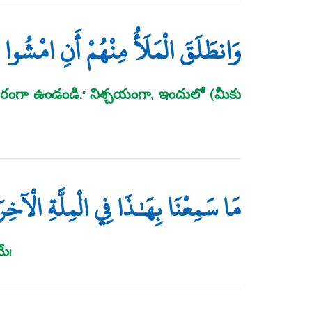
وَانطَلَقَ الْمَلَأُ مِنْهُمْ أَنِ امْشُوا و
రంగా ఉండండి." నిశ్చయంగా, ఇందులో (మీకు
مَا سَمِعْنَا بِهَـٰذَا فِي الْمِلَّةِ الْآخِر
ే!