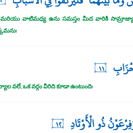
 وَمَا بَيْنَهُمَا ۖ فَلْيَرْتَقُوا فِي الْأَسْبَابِ
٠
మరియు వాటిమధ్య ఉను సమస్తం మీద వారికి సామ్రాజ్
క్కమను!
حْزَابِ
١١
ల వలే, ఒక వర్గం వీరిది కూడా ఉంటుంది!
ِرْعَوْنُ ذُو الْأَوْتَادِ
١٢