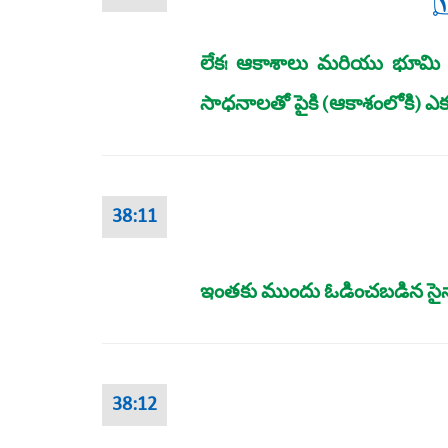
١
లేక! ఆకాశాలు మరియు భూమి 
సాధనాలతో పైకి (ఆకాశంలోకి) ఎ
38:11
ఇంతకు ముందు ఓడించబడిన సైన్యా
38:12