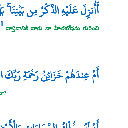
أَأُنزِلَ عَلَيْهِ الذِّكْرُ مِن بَيْنِنَا 
1
"
వాస్తవానికి వారు నా హితబోధను గురించి
أَمْ عِندَهُمْ خَزَائِنُ رَحْمَةِ رَبِّكَ ال
యా?