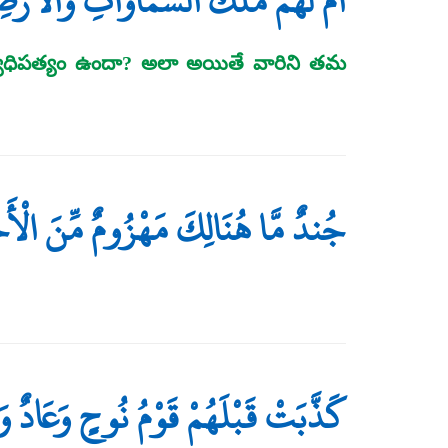
أَمْ لَهُم مُّلْكُ السَّمَاوَاتِ وَالْأَرْضِ
యాధిపత్యం ఉందా? అలా అయితే వారిని తమ
جُندٌ مَّا هُنَالِكَ مَهْزُومٌ مِّنَ الْأَ
كَذَّبَتْ قَبْلَهُمْ قَوْمُ نُوحٍ وَعَادٌ وَف