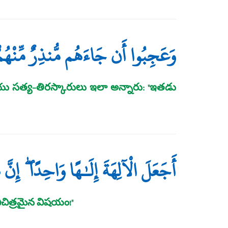
وَعَجِبُوا أَن جَاءَهُم مُّنذِرٌ مِّنْهُم
యు సత్య-తిరస్కారులు ఇలా అన్నారు: "ఇతడు
أَجَعَلَ الْآلِهَةَ إِلَـٰهًا وَاحِدًا ۖ إِ
ిచిత్రమైన విషయం!"