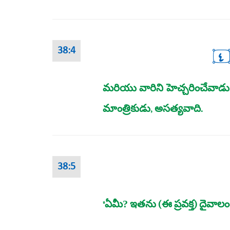
٤
38:4
మరియు వారిని హెచ్చరించేవాడ
మాంత్రికుడు, అసత్యవాది.
38:5
"ఏమీ? ఇతను (ఈ ప్రవక్త) దైవాలం