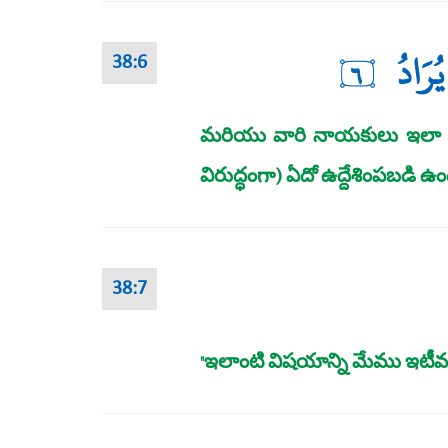
ُرَادُ
٦
38:6
మరియు వారి నాయకులు ఇలా అన
విరుద్ధంగా) ఏదో ఉద్దేశింపబడి ఉంద
38:7
"ఇలాంటి విషయాన్ని మేము ఇటీవ