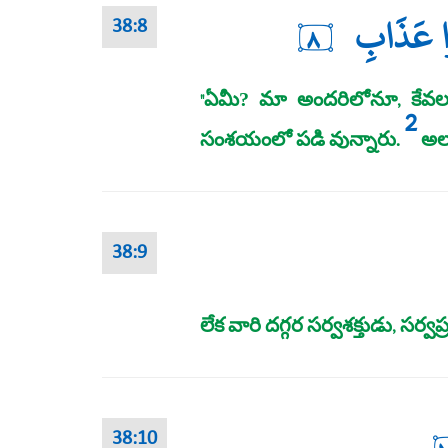
ُوا عَذَابِ
٨
38:8
"ఏమీ? మా అందరిలోనూ, కేవ
2
సంశయంలో పడి వున్నారు.
అలా
38:9
లేక వారి దగ్గర సర్వశక్తుడు, సర్వ
38:10