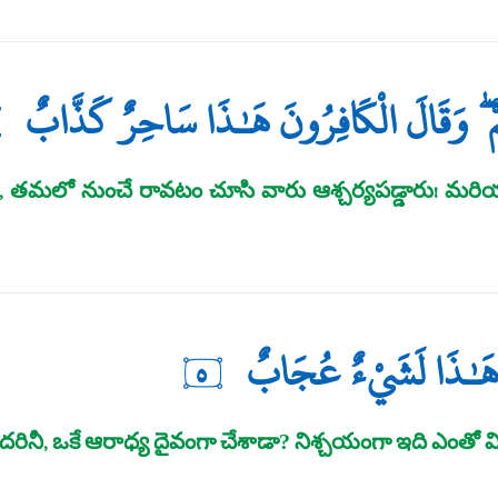
ْ ۖ وَقَالَ الْكَافِرُونَ هَـٰذَا سَاحِرٌ كَذَّابٌ
ు, తమలో నుంచే రావటం చూసి వారు ఆశ్చర్యపడ్డారు! మరి
نَّ هَـٰذَا لَشَيْءٌ عُجَابٌ
٥
దరినీ, ఒకే ఆరాధ్య దైవంగా చేశాడా? నిశ్చయంగా ఇది ఎంతో వ