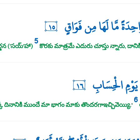
َاحِدَةً مَّا لَهَا مِن فَوَاقٍ
١٥
5
న ('సయ్‌'హా)
కొరకు మాత్రమే ఎదురు చూస్తు న్నారు, దా
لَ يَوْمِ الْحِسَابِ
١٦
6
క దినానికి ముందే మా భాగం మాకు తొందరగాఇచ్చివెయ్యి."