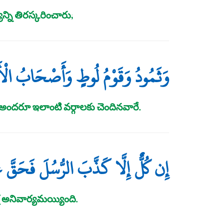
న్ని తిరస్కరించారు;
وَثَمُودُ وَقَوْمُ لُوطٍ وَأَصْحَابُ الْأ
ందరూ ఇలాంటి వర్గాలకు చెందినవారే.
إِن كُلٌّ إِلَّا كَذَّبَ الرُّسُلَ فَحَقَّ
ష అనివార్యమయ్యింది.