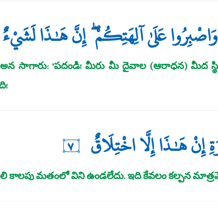
َاصْبِرُوا عَلَىٰ آلِهَتِكُمْ ۖ إِنَّ هَـٰذَا لَشَيْءٌ ي
 సాగారు: "పదండి! మీరు మీ దైవాల (ఆరాధన) మీద స్థి
ి!
َةِ إِنْ هَـٰذَا إِلَّا اخْتِلَاقٌ
٧
లి కాలపు మతంలో విని ఉండలేదు. ఇది కేవలం కల్పన మాత్రమ