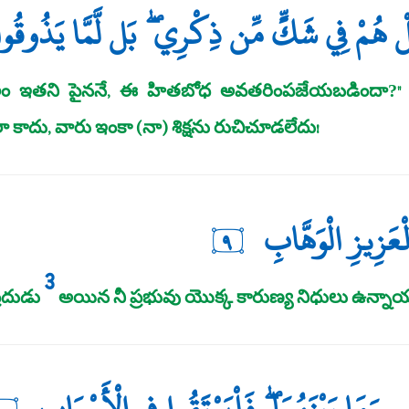
ۚ بَلْ هُمْ فِي شَكٍّ مِّن ذِكْرِي ۖ بَل لَّمَّا يَذُوق
లం ఇతని పైననే, ఈ హితబోధ అవతరింపజేయబడిందా?
 కాదు, వారు ఇంకా (నా) శిక్షను రుచిచూడలేదు!
ْعَزِيزِ الْوَهَّابِ
٩
3
ప్రదుడు
అయిన నీ ప్రభువు యొక్క కారుణ్య నిధులు ఉన్నా