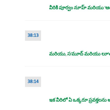
వీరికి పూర్వం నూ'హ్‌ మరియు 'ఆద
38:13
మరియు, స'మూద్‌ మరియు లూ'త్
38:14
ఇక వీరిలో ఏ ఒక్కరూ ప్రవక్తలను