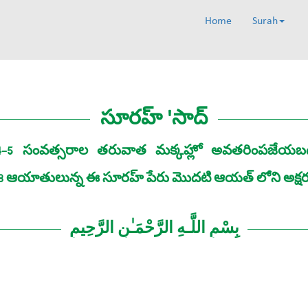
Home
Surah
సూరహ్‌ 'సాద్‌
ిన 4-5 సంవత్సరాల తరువాత మక్కహ్లో అవతరింపజేయబడిం
88 ఆయాతులున్న ఈ సూరహ్ పేరు మొదటి ఆయత్‌ లోని అక్షరంత
بِسْمِ اللَّـهِ الرَّحْمَـٰنِ الرَّحِيمِ