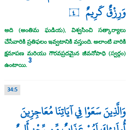
وَرِزْقٌ كَرِيمٌ
٤
అది (అంతిమ ఘడియ), విశ్వసించి సత్కార్యాలు
చేసేవారికి ప్రతిఫలం ఇవ్వటానికి వస్తుంది. అలాంటి వారికి
క్షమాపణ మరియు గౌరవప్రదమైన జీవనోపాధి (స్వర్గం)
3
ఉంటాయి.
34:5
وَالَّذِينَ سَعَوْا فِي آيَاتِنَا مُعَاجِزِينَ
أُولَـٰئِكَ لَهُمْ عَذَابٌ مِّن رِّجْزٍ أَلِيمٌ