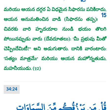
మరియు ఆయన దగ్గర ఏ విధమైన సిఫారసు పనికిరాదు,
15
ఆయన అనుమతించిన వాడి (సిఫారసు తప్ప)!
చివరకు వారి హృదయాల నుండి భయం తొలగి
పోయినప్పుడు వారు (దేవదూతలు): "మీ ప్రభువు మీతో
చెప్పిందేమిటీ?" అని అడుగుతారు. దానికి వారంటారు:
"సత్యం మాత్రమే!" మరియు ఆయన మహోన్నతుడు,
మహనీయుడు. (1/2)
34:24
قُلْ مَن يَرْزُقُكُم مِّنَ السَّمَاوَاتِ