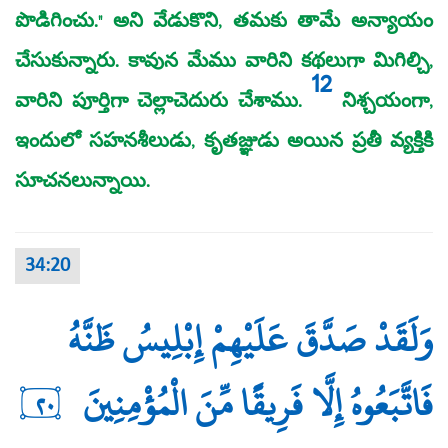
పొడిగించు." అని వేడుకొని, తమకు తామే అన్యాయం
చేసుకున్నారు. కావున మేము వారిని కథలుగా మిగిల్చి,
12
వారిని పూర్తిగా చెల్లాచెదురు చేశాము.
నిశ్చయంగా,
ఇందులో సహనశీలుడు, కృతజ్ఞుడు అయిన ప్రతీ వ్యక్తికి
సూచనలున్నాయి.
34:20
وَلَقَدْ صَدَّقَ عَلَيْهِمْ إِبْلِيسُ ظَنَّهُ
فَاتَّبَعُوهُ إِلَّا فَرِيقًا مِّنَ الْمُؤْمِنِينَ
٢٠