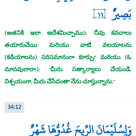
بَصِيرٌ
١١
(అతనికి ఇలా ఆదేశమిచ్చాము): "నీవు కవచాలు
తయారుచేయి మరియు వాటి వలయాలను
(కడియాలను) సరిసమానంగా కూర్చు!" మరియు (ఓ
మానవులారా!): "మీరు సత్కార్యాలు చేయండి.
నిశ్చయంగా, మీరు చేసేదంతా నేను చూస్తున్నాను."
34:12
وَلِسُلَيْمَانَ الرِّيحَ غُدُوُّهَا شَهْرٌ