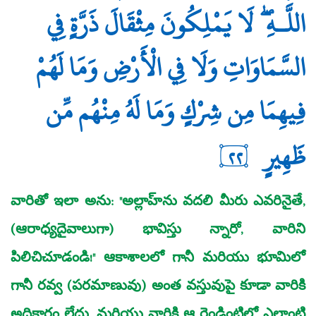
اللَّـهِ ۖ لَا يَمْلِكُونَ مِثْقَالَ ذَرَّةٍ فِي
السَّمَاوَاتِ وَلَا فِي الْأَرْضِ وَمَا لَهُمْ
فِيهِمَا مِن شِرْكٍ وَمَا لَهُ مِنْهُم مِّن
ظَهِيرٍ
٢٢
వారితో ఇలా అను: "అల్లాహ్‌ను వదలి మీరు ఎవరినైతే,
(ఆరాధ్యదైవాలుగా) భావిస్తు న్నారో, వారిని
పిలిచిచూడండి!" ఆకాశాలలో గానీ మరియు భూమిలో
గానీ రవ్వ (పరమాణువు) అంత వస్తువుపై కూడా వారికి
అధికారం లేదు. మరియు వారికి ఆ రెండింటిలో ఎలాంటి