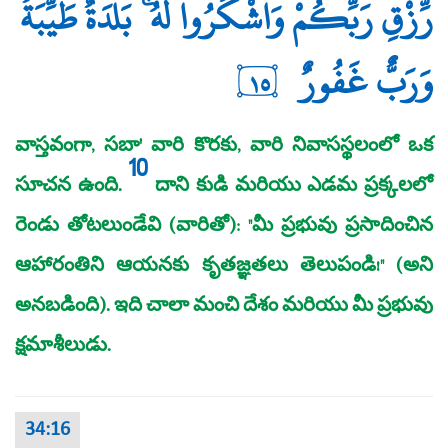
رِّزْقِ رَبِّكُمْ وَاشْكُرُوا لَهُ ۚ بَلْدَةٌ طَيِّبَةٌ
وَرَبٌّ غَفُورٌ
١٥
వాస్తవంగా, సబా' వారి కొరకు, వారి నివాసస్థలంలో ఒక
10
సూచన ఉంది.
దాని కుడి మరియు ఎడమ ప్రక్కలలో
రెండు తోటలుండేవి (వారితో): "మీ ప్రభువు ప్రసాదించిన
ఆహారంతిని ఆయనకు కృతజ్ఞతలు తెలుపండి!" (అని
అనబడింది). ఇది చాలా మంచి దేశం మరియు మీ ప్రభువు
క్షమాశీలుడు.
34:16