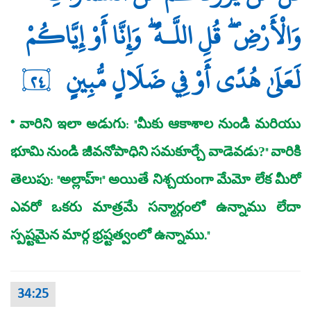
وَالْأَرْضِ ۖ قُلِ اللَّـهُ ۖ وَإِنَّا أَوْ إِيَّاكُمْ
لَعَلَىٰ هُدًى أَوْ فِي ضَلَالٍ مُّبِينٍ
٢٤
* వారిని ఇలా అడుగు: "మీకు ఆకాశాల నుండి మరియు
భూమి నుండి జీవనోపాధిని సమకూర్చే వాడెవడు?" వారికి
తెలుపు: "అల్లాహ్‌!" అయితే నిశ్చయంగా మేమో లేక మీరో
ఎవరో ఒకరు మాత్రమే సన్మార్గంలో ఉన్నాము లేదా
స్పష్టమైన మార్గ భ్రష్టత్వంలో ఉన్నాము."
34:25