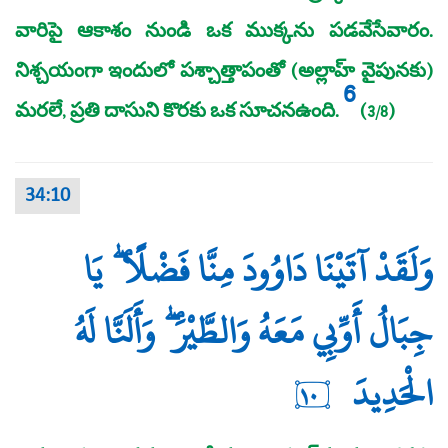
వారిపై ఆకాశం నుండి ఒక ముక్కను పడవేసేవారం.
నిశ్చయంగా ఇందులో పశ్చాత్తాపంతో (అల్లాహ్‌ వైపునకు)
6
మరలే, ప్రతి దాసుని కొరకు ఒక సూచనఉంది.
(3/8)
34:10
وَلَقَدْ آتَيْنَا دَاوُودَ مِنَّا فَضْلًا ۖ يَا
جِبَالُ أَوِّبِي مَعَهُ وَالطَّيْرَ ۖ وَأَلَنَّا لَهُ
الْحَدِيدَ
١٠