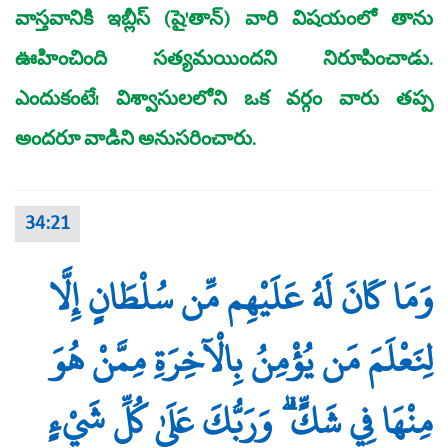
వాస్తవానికి ఇబ్లీస్‌ (షై'తాన్‌) వారి విషయంలో తాను
ఊహించింది సత్యమయిందని నిరూపించాడు.
ఎందుకంటే! విశ్వాసులలోని ఒక వర్గం వారు తప్ప
అందరూ వాడిని అనుసరించారు.
34:21
وَمَا كَانَ لَهُ عَلَيْهِم مِّن سُلْطَانٍ إِلَّا
لِنَعْلَمَ مَن يُؤْمِنُ بِالْآخِرَةِ مِمَّنْ هُوَ
مِنْهَا فِي شَكٍّ ۗ وَرَبُّكَ عَلَىٰ كُلِّ شَيْءٍ