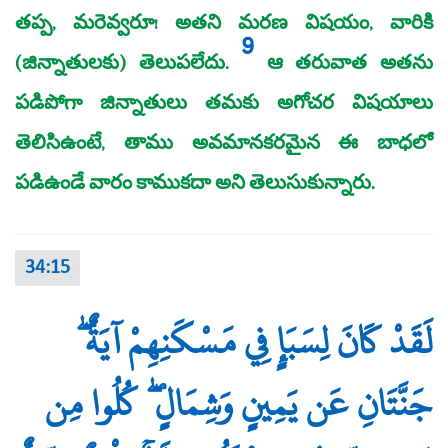
తప్ప, మరెవ్వరూ! అతని మరణ విషయం, వారికి
9
(జిన్నాతులకు) తెలుపలేదు.
ఆ తరువాత అతను
పడిపోగా జిన్నాతులు తమకు అగోచర విషయాలు
తెలిసిఉంటే, తాము అవమానకరమైన ఈ బాధలో
పడిఉండే వారం కాముకదా అని తెలుసుకున్నారు.
34:15
لَقَدْ كَانَ لِسَبَإٍ فِي مَسْكَنِهِمْ آيَةٌ ۖ
جَنَّتَانِ عَن يَمِينٍ وَشِمَالٍ ۖ كُلُوا مِن