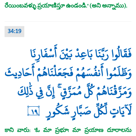
రేయింబవళ్ళు ప్రయాణిస్తూ ఉండండి." (అని అన్నాము).
34:19
فَقَالُوا رَبَّنَا بَاعِدْ بَيْنَ أَسْفَارِنَا
وَظَلَمُوا أَنفُسَهُمْ فَجَعَلْنَاهُمْ أَحَادِيثَ
وَمَزَّقْنَاهُمْ كُلَّ مُمَزَّقٍ ۚ إِنَّ فِي ذَٰلِكَ
لَآيَاتٍ لِّكُلِّ صَبَّارٍ شَكُورٍ
١٩
కాని వారు: "ఓ మా ప్రభూ! మా ప్రయాణ దూరాలను