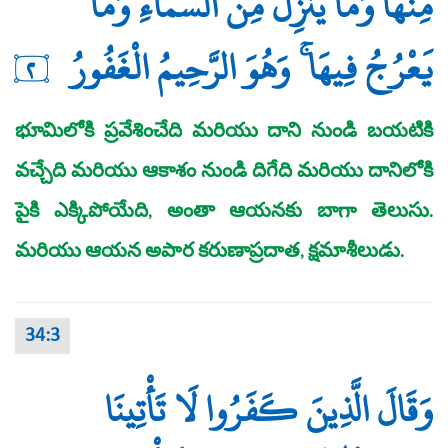
مِنْهَا وَمَا يَنزِلُ مِنَ السَّمَاءِ وَمَا
يَعْرُجُ فِيهَا ۚ وَهُوَ الرَّحِيمُ الْغَفُورُ
٢
భూమిలోకి ప్రవేశించేది మరియు దాని నుండి బయటికి
వచ్చేది మరియు ఆకాశం నుండి దిగేది మరియు దానిలోకి
పైకి ఎక్కిపోయేది, అంతా ఆయనకు బాగా తెలుసు.
మరియు ఆయన అపార కరుణాప్రదాత, క్షమాశీలుడు.
34:3
وَقَالَ الَّذِينَ كَفَرُوا لَا تَأْتِينَا