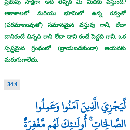
ప్రభువు సాక్షిగా! అది తప్పక మీ మీదకు వస్తుంది."
ఆకాశాలలో మరియు భూమిలో ఉన్న రవ్వతో
(పరమాణువుతో) సమానమైన వస్తువు గానీ, లేదా
దానికంటే చిన్నది గానీ లేదా దాని కంటే పెద్దది గానీ, ఒక
స్పష్టమైన గ్రంథంలో (వ్రాయబడకుండా) ఆయనకు
మరుగుగాలేదు.
34:4
لِّيَجْزِيَ الَّذِينَ آمَنُوا وَعَمِلُوا
الصَّالِحَاتِ ۚ أُولَـٰئِكَ لَهُم مَّغْفِرَةٌ