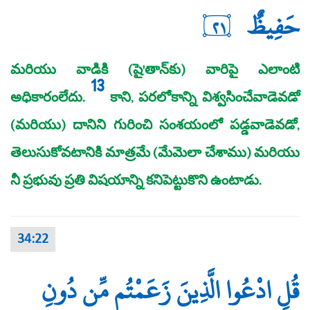
حَفِيظٌ
٢١
మరియు వాడికి (షై'తాన్‌కు) వారిపై ఎలాంటి
13
అధికారంలేదు.
కాని, పరలోకాన్ని విశ్వసించేవాడెవడో
(మరియు) దానిని గురించి సంశయంలో పడ్డవాడెవడో,
తెలుసుకోవటానికి మాత్రమే (మేమెలా చేశాము) మరియు
నీ ప్రభువు ప్రతి విషయాన్ని కనిపెట్టుకొని ఉంటాడు.
34:22
قُلِ ادْعُوا الَّذِينَ زَعَمْتُم مِّن دُونِ