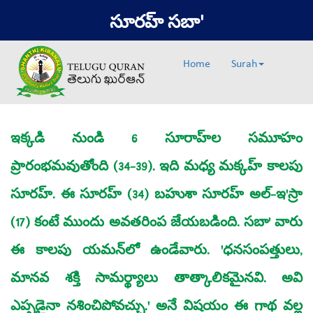
సూరహ్‌ సబా'
Home
Surah
ఇక్కడి నుండి 6 సూరాహ్‌ల సమూహం
ప్రారంభమవుతోంది (34-39). ఇది మధ్య మక్కహ్ కాలపు
సూరహ్‌. ఈ సూరహ్‌ (34) బహుశా సూరహ్‌ అల్‌-ఇ'స్రా
(17) కంటే ముందు అవతరింప జేయబడింది. సబా' వారు
ఈ కాలపు యమన్‌లో ఉండేవారు. 'ధనసంపత్తులు,
మానవ శక్తి సామర్థ్యాలు తాత్కాలికమైనవి. అవి
ఎప్పడైనా నశించిపోవచ్చు.' అనే విషయం ఈ గాథ వల్ల