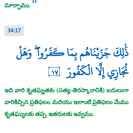
11
మార్చాము.
34:17
ذَٰلِكَ جَزَيْنَاهُم بِمَا كَفَرُوا ۖ وَهَلْ
نُجَازِي إِلَّا الْكَفُورَ
١٧
ఇది వారి కృతఘ్నతకు (సత్య-తిరస్కారానికి) బదులుగా
వారికిచ్చిన ప్రతిఫలం. మరియు ఇలాంటి ప్రతిఫలం మేము
కృతఘ్నులకు తప్ప, ఇతరులకు ఇవ్వము.