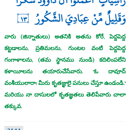
وَقَلِيلٌ مِّنْ عِبَادِيَ الشَّكُورُ
١٣
వారు (జిన్నాతులు) అతనికి అతను కోరే, పెద్దపెద్ద
కట్టడాలను, ప్రతిమలను, గుంటల వంటి పెద్దపెద్ద
గంగాళాలను, (తమ స్థానము నుండి) కదిలింపలేని
కళాయీలను తయారుచేసేవారు. "ఓ దావూద్‌
వంశీయులారా! మీరు కృతజ్ఞులై పనులు చేస్తూ ఉండండి."
మరియు నా దాసులలో కృతజ్ఞతలు తెలిపేవారు చాలా
తక్కువ.