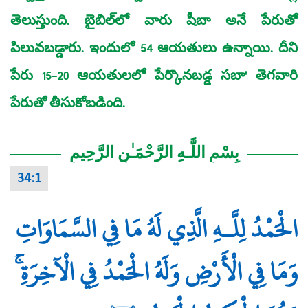
తెలుస్తుంది. బైబిల్‌లో వారు షీబా అనే పేరుతో
పిలువబడ్డారు. ఇందులో 54 ఆయతులు ఉన్నాయి. దీని
పేరు 15-20 ఆయతులలో పేర్కొనబడ్డ సబా' తెగవారి
పేరుతో తీసుకోబడింది.
بِسْمِ اللَّـهِ الرَّحْمَـٰنِ الرَّحِيمِ
34:1
الْحَمْدُ لِلَّـهِ الَّذِي لَهُ مَا فِي السَّمَاوَاتِ
وَمَا فِي الْأَرْضِ وَلَهُ الْحَمْدُ فِي الْآخِرَةِ ۚ