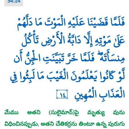
34:14
فَلَمَّا قَضَيْنَا عَلَيْهِ الْمَوْتَ مَا دَلَّهُمْ
عَلَىٰ مَوْتِهِ إِلَّا دَابَّةُ الْأَرْضِ تَأْكُلُ
مِنسَأَتَهُ ۖ فَلَمَّا خَرَّ تَبَيَّنَتِ الْجِنُّ أَن
لَّوْ كَانُوا يَعْلَمُونَ الْغَيْبَ مَا لَبِثُوا فِي
الْعَذَابِ الْمُهِينِ
١٤
మేము అతని (సులైమాన్‌)పై మృత్యు వును
విధించినప్పుడు, అతని చేతికర్రను తింటూ ఉన్న పురుగు