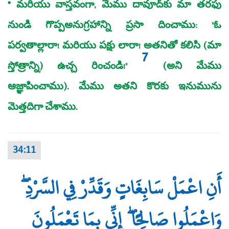
* మరియు వాస్తవంగా, మేము దావూద్‌కు మా తరఫు
నుండి గొప్పఅనుగ్రహాన్ని ప్రసా దించాము: "ఓ
పర్వతాల్లారా! మరియు పక్షు లారా! అతనితో కలిసి (మా
7
స్తోత్రాన్ని) ఉచ్చ రించండి!"
(అని మేము
ఆజ్ఞాపించాము). మేము అతని కొరకు ఇనుమును
మెత్తదిగా చేశాము.
34:11
أَنِ اعْمَلْ سَابِغَاتٍ وَقَدِّرْ فِي السَّرْدِ ۖ
وَاعْمَلُوا صَالِحًا ۖ إِنِّي بِمَا تَعْمَلُونَ