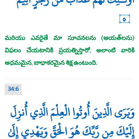
٥
మరియు ఎవరైతే మా సూచనలను (ఆయత్‌లను)
విఫలం చేయటానికి ప్రయత్నిస్తారో, అలాంటి వారికి
అధమమైన, బాధాకరమైన శిక్ష ఉంటుంది.
34:6
وَيَرَى الَّذِينَ أُوتُوا الْعِلْمَ الَّذِي أُنزِلَ
إِلَيْكَ مِن رَّبِّكَ هُوَ الْحَقَّ وَيَهْدِي إِلَىٰ