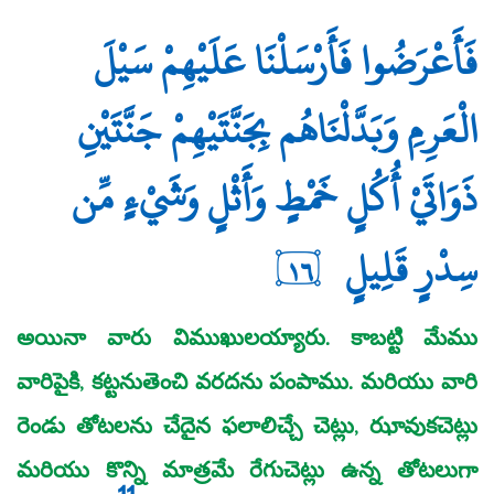
فَأَعْرَضُوا فَأَرْسَلْنَا عَلَيْهِمْ سَيْلَ
الْعَرِمِ وَبَدَّلْنَاهُم بِجَنَّتَيْهِمْ جَنَّتَيْنِ
ذَوَاتَيْ أُكُلٍ خَمْطٍ وَأَثْلٍ وَشَيْءٍ مِّن
سِدْرٍ قَلِيلٍ
١٦
అయినా వారు విముఖులయ్యారు. కాబట్టి మేము
వారిపైకి, కట్టనుతెంచి వరదను పంపాము. మరియు వారి
రెండు తోటలను చేదైన ఫలాలిచ్చే చెట్లు, ఝావుకచెట్లు
మరియు కొన్ని మాత్రమే రేగుచెట్లు ఉన్న తోటలుగా