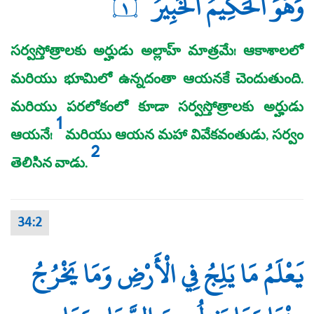
وَهُوَ الْحَكِيمُ الْخَبِيرُ
١
సర్వస్తోత్రాలకు అర్హుడు అల్లాహ్‌ మాత్రమే! ఆకాశాలలో
మరియు భూమిలో ఉన్నదంతా ఆయనకే చెందుతుంది.
మరియు పరలోకంలో కూడా సర్వస్తోత్రాలకు అర్హుడు
1
ఆయనే!
మరియు ఆయన మహా వివేకవంతుడు, సర్వం
2
తెలిసిన వాడు.
34:2
يَعْلَمُ مَا يَلِجُ فِي الْأَرْضِ وَمَا يَخْرُجُ