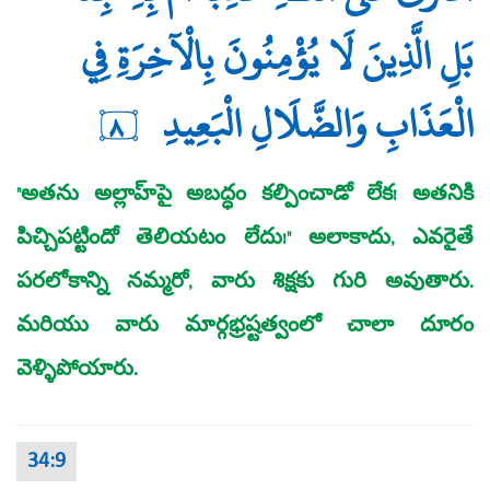
بَلِ الَّذِينَ لَا يُؤْمِنُونَ بِالْآخِرَةِ فِي
الْعَذَابِ وَالضَّلَالِ الْبَعِيدِ
٨
"అతను అల్లాహ్‌పై అబద్ధం కల్పించాడో లేక! అతనికి
పిచ్చిపట్టిందో తెలియటం లేదు!" అలాకాదు, ఎవరైతే
పరలోకాన్ని నమ్మరో, వారు శిక్షకు గురి అవుతారు.
మరియు వారు మార్గభ్రష్టత్వంలో చాలా దూరం
వెళ్ళిపోయారు.
34:9