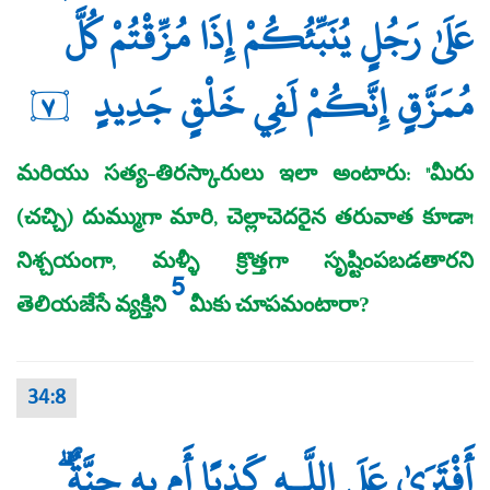
عَلَىٰ رَجُلٍ يُنَبِّئُكُمْ إِذَا مُزِّقْتُمْ كُلَّ
مُمَزَّقٍ إِنَّكُمْ لَفِي خَلْقٍ جَدِيدٍ
٧
మరియు సత్య-తిరస్కారులు ఇలా అంటారు: "మీరు
(చచ్చి) దుమ్ముగా మారి, చెల్లాచెదరైన తరువాత కూడా!
నిశ్చయంగా, మళ్ళీ క్రొత్తగా సృష్టింపబడతారని
5
తెలియజేసే వ్యక్తిని
మీకు చూపమంటారా?
34:8
أَفْتَرَىٰ عَلَى اللَّـهِ كَذِبًا أَم بِهِ جِنَّةٌ ۗ