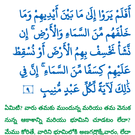
أَفَلَمْ يَرَوْا إِلَىٰ مَا بَيْنَ أَيْدِيهِمْ وَمَا
خَلْفَهُم مِّنَ السَّمَاءِ وَالْأَرْضِ ۚ إِن
نَّشَأْ نَخْسِفْ بِهِمُ الْأَرْضَ أَوْ نُسْقِطْ
عَلَيْهِمْ كِسَفًا مِّنَ السَّمَاءِ ۚ إِنَّ فِي
ذَٰلِكَ لَآيَةً لِّكُلِّ عَبْدٍ مُّنِيبٍ
٩
ఏమిటి? వారు తమకు ముందున్న మరియు తమ వెనుక
నున్న ఆకాశాన్ని మరియు భూమిని చూడటం లేదా?
మేము కోరితే, వారిని భూమిలోకి అణగద్రొక్కేవారం, లేదా