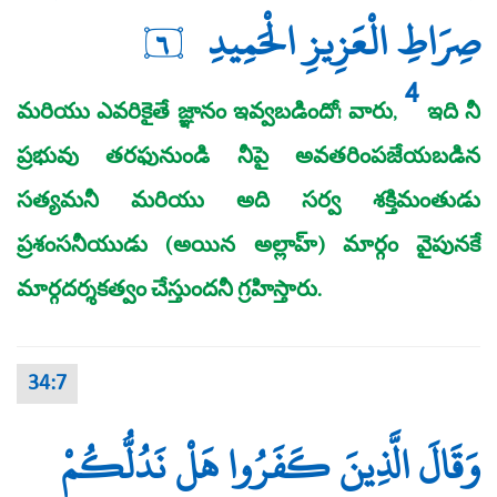
صِرَاطِ الْعَزِيزِ الْحَمِيدِ
٦
4
మరియు ఎవరికైతే జ్ఞానం ఇవ్వబడిందో! వారు,
ఇది నీ
ప్రభువు తరఫునుండి నీపై అవతరింపజేయబడిన
సత్యమనీ మరియు అది సర్వ శక్తిమంతుడు
ప్రశంసనీయుడు (అయిన అల్లాహ్‌) మార్గం వైపునకే
మార్గదర్శకత్వం చేస్తుందనీ గ్రహిస్తారు.
34:7
وَقَالَ الَّذِينَ كَفَرُوا هَلْ نَدُلُّكُمْ