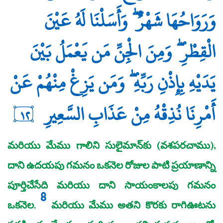
وَرَوَاحُهَا شَهْرٌ ۖ وَأَسَلْنَا لَهُ عَيْنَ
الْقِطْرِ ۖ وَمِنَ الْجِنِّ مَن يَعْمَلُ بَيْنَ
يَدَيْهِ بِإِذْنِ رَبِّهِ ۖ وَمَن يَزِغْ مِنْهُمْ عَنْ
أَمْرِنَا نُذِقْهُ مِنْ عَذَابِ السَّعِيرِ
١٢
మరియు మేము గాలిని సులైమాన్‌కు (వశపరచాము);
దాని ఉదయపు గమనం ఒకనెల రోజుల పాటి ప్రయాణాన్ని
పూర్తిచేసేది మరియు దాని సాయంకాలపు గమనం
8
ఒకనెల.
మరియు మేము అతని కొరకు రాగిఊటను