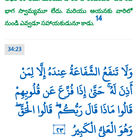
భాగ స్వామ్యమూ లేదు. మరియు ఆయనకు వారిలో
14
నుండి ఎవ్వడూ సహాయకుడునూ కాడు.
34:23
وَلَا تَنفَعُ الشَّفَاعَةُ عِندَهُ إِلَّا لِمَنْ
أَذِنَ لَهُ ۚ حَتَّىٰ إِذَا فُزِّعَ عَن قُلُوبِهِمْ
قَالُوا مَاذَا قَالَ رَبُّكُمْ ۖ قَالُوا الْحَقَّ ۖ
وَهُوَ الْعَلِيُّ الْكَبِيرُ
٢٣