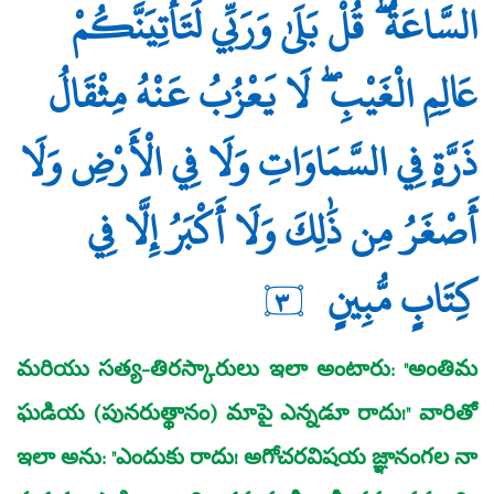
السَّاعَةُ ۖ قُلْ بَلَىٰ وَرَبِّي لَتَأْتِيَنَّكُمْ
عَالِمِ الْغَيْبِ ۖ لَا يَعْزُبُ عَنْهُ مِثْقَالُ
ذَرَّةٍ فِي السَّمَاوَاتِ وَلَا فِي الْأَرْضِ وَلَا
أَصْغَرُ مِن ذَٰلِكَ وَلَا أَكْبَرُ إِلَّا فِي
كِتَابٍ مُّبِينٍ
٣
మరియు సత్య-తిరస్కారులు ఇలా అంటారు: "అంతిమ
ఘడియ (పునరుత్థానం) మాపై ఎన్నడూ రాదు!" వారితో
ఇలా అను: "ఎందుకు రాదు! అగోచరవిషయ జ్ఞానంగల నా