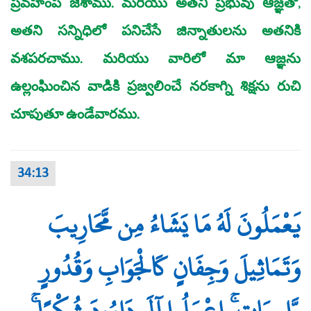
ప్రవహింప జేశాము. మరియు అతని ప్రభువు ఆజ్ఞతో,
అతని సన్నిధిలో పనిచేసే జిన్నాతులను అతనికి
వశపరచాము. మరియు వారిలో మా ఆజ్ఞను
ఉల్లంఘించిన వాడికి ప్రజ్వలించే నరకాగ్ని శిక్షను రుచి
చూపుతూ ఉండేవారము.
34:13
يَعْمَلُونَ لَهُ مَا يَشَاءُ مِن مَّحَارِيبَ
وَتَمَاثِيلَ وَجِفَانٍ كَالْجَوَابِ وَقُدُورٍ
رَّاسِيَاتٍ ۚ اعْمَلُوا آلَ دَاوُودَ شُكْرًا ۚ