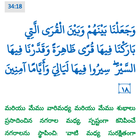
34:18
وَجَعَلْنَا بَيْنَهُمْ وَبَيْنَ الْقُرَى الَّتِي
بَارَكْنَا فِيهَا قُرًى ظَاهِرَةً وَقَدَّرْنَا فِيهَا
السَّيْرَ ۖ سِيرُوا فِيهَا لَيَالِيَ وَأَيَّامًا آمِنِينَ
١٨
మరియు మేము వారిమధ్య మరియు మేము శుభాలు
ప్రసాదించిన నగరాల మధ్య, స్పష్టంగా కనిపించే
నగరాలను స్థాపించి: "వాటి మధ్య సురక్షితంగా