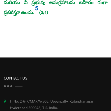
మరియు నీ ప్రభువు అనుగ్రహాలను బహిరం గంగా
5
ప్రకటిస్తూ ఉండు.
(3/4)
CONTACT US
H No. 2-6-7/MAK/A/506, Upparpally, Rajendranagar,
Hyderabad 500048, T S. India.