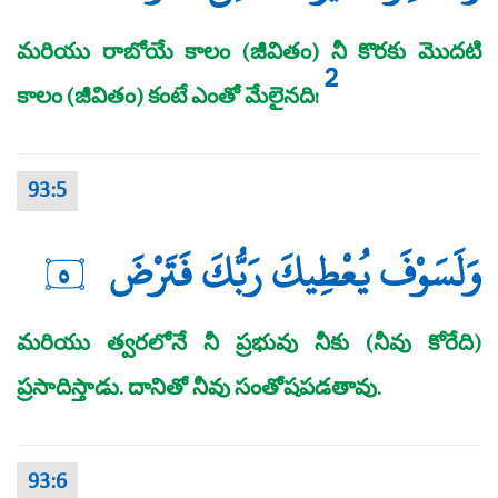
మరియు రాబోయే కాలం (జీవితం) నీ కొరకు మొదటి
2
కాలం (జీవితం) కంటే ఎంతో మేలైనది!
93:5
وَلَسَوْفَ يُعْطِيكَ رَبُّكَ فَتَرْضَ
٥
మరియు త్వరలోనే నీ ప్రభువు నీకు (నీవు కోరేది)
ప్రసాదిస్తాడు. దానితో నీవు సంతోషపడతావు.
93:6