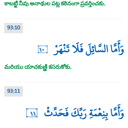
కాబట్టి నీవు అనాథుల పట్ల కఠినంగా ప్రవర్తించకు;
93:10
وَأَمَّا السَّائِلَ فَلَا تَنْهَرْ
١٠
మరియు యాచకుణ్ణి కసరుకోకు;
93:11
وَأَمَّا بِنِعْمَةِ رَبِّكَ فَحَدِّثْ
١١