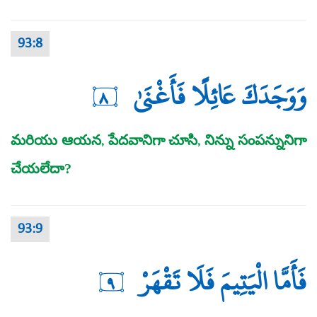
93:8
وَوَجَدَكَ عَائِلًا فَأَغْنَىٰ
٨
మరియు ఆయన, పేదవానిగా చూసి, నిన్ను సంపన్నునిగా
చేయలేదా?
93:9
فَأَمَّا الْيَتِيمَ فَلَا تَقْهَرْ
٩