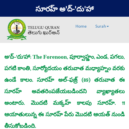
సూరహ్‌ అ'ద్‌-'దు'హా
Home
Surah
అ'ద్‌-'దు'హా: The Forenoon, పూర్వాహ్ణం, ఎండ, పగలు,
పగటి కాంతి, సూర్యోదయం తరువాత మధ్యాహ్నం వరకు
ఉండే కాలం. సూరహ్‌ అల్‌-ఫజ్ర్‌ (89) తరువాత ఈ
సూరహ్‌ అవతరింపజేయబడిందని వ్యాఖ్యాతలు
అంటారు. మొదటి మక్కహ్ కాలపు సూరహ్‌. 11
ఆయాతులున్న ఈ సూరహ్ పేరు మొదటి ఆయత్‌ నుండి
తీసుకోబడింది.