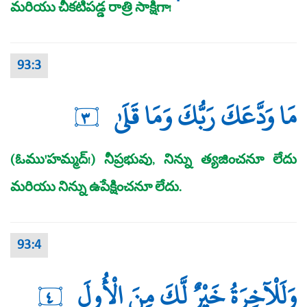
మరియు చీకటిపడ్డ రాత్రి సాక్షిగా!
93:3
مَا وَدَّعَكَ رَبُّكَ وَمَا قَلَىٰ
٣
(ఓము'హమ్మద్‌!) నీప్రభువు, నిన్ను త్యజించనూ లేదు
మరియు నిన్ను ఉపేక్షించనూ లేదు.
93:4
وَلَلْآخِرَةُ خَيْرٌ لَّكَ مِنَ الْأُولَ
٤