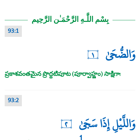
بِسْمِ اللَّـهِ الرَّحْمَـٰنِ الرَّحِيمِ
93:1
وَالضُّحَىٰ
١
ప్రకాశవంతమైన ప్రొద్దటిపూట (పూర్వాహ్ణం) సాక్షిగా!
93:2
وَاللَّيْلِ إِذَا سَجَىٰ
٢
1