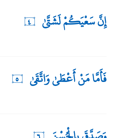
إِنَّ سَعْيَكُمْ لَشَتَّىٰ
٤
فَأَمَّا مَنْ أَعْطَىٰ وَاتَّقَىٰ
٥
وَصَدَّقَ بِالْحُسْنَ
٦