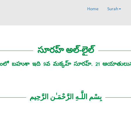
Home
Surah
సూరహ్‌ అల్‌-లైల్‌
ణాక్రమంలో బహుశా ఇది 9వ మక్కహ్ సూరహ్‌. 21 ఆయాతు
بِسْمِ اللَّـهِ الرَّحْمَـٰنِ الرَّحِيمِ