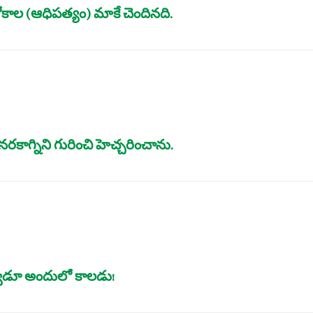
ల (ఆధిపత్యం) మాకే చెందినది.
ే నరకాగ్నిని గురించి హెచ్చరించాను.
్వడూ అందులో కాలడు!