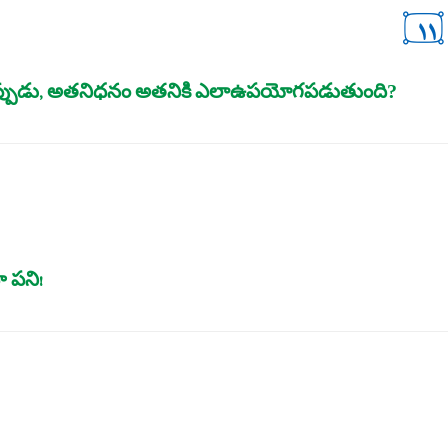
١١
్పుడు, అతనిధనం అతనికి ఎలాఉపయోగపడుతుంది?
 పని!