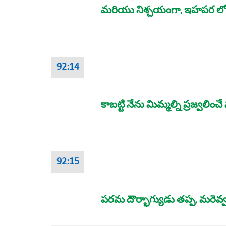
మరియు నిశ్చయంగా, ఇహపర లోకా
92:14
కాబట్టి నేను మిమ్మల్ని ప్రజ్వలించ
92:15
పరమ దౌర్భాగ్యుడు తప్ప, మరెవ