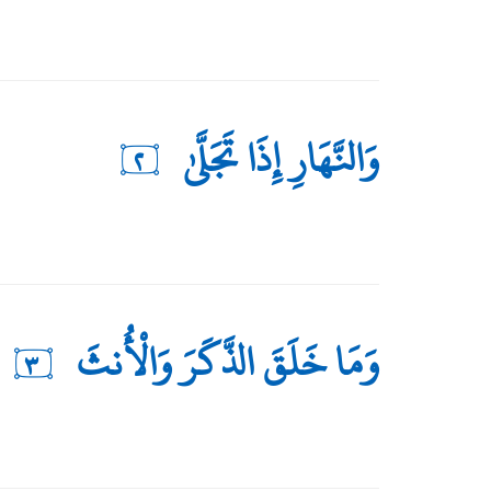
وَالنَّهَارِ إِذَا تَجَلَّىٰ
٢
وَمَا خَلَقَ الذَّكَرَ وَالْأُنثَ
٣