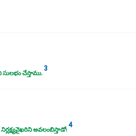
3
ి సులభం చేస్తాము.
4
ిర్లక్ష్యవైఖరిని అవలంబిస్తాడో!