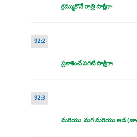
క్రమ్ముకొనే రాత్రి సాక్షిగా!
92:2
ప్రకాశించే పగటి సాక్షిగా!
92:3
మరియు, మగ మరియు ఆడ (జాతులను