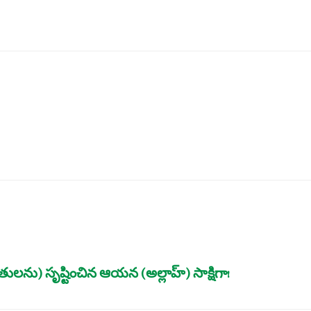
) సృష్టించిన ఆయన (అల్లాహ్‌) సాక్షిగా!