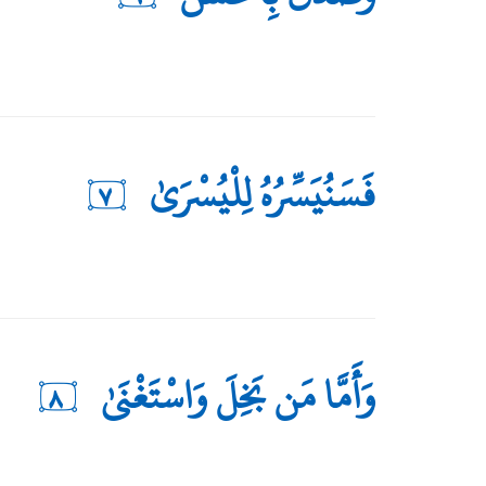
فَسَنُيَسِّرُهُ لِلْيُسْرَىٰ
٧
وَأَمَّا مَن بَخِلَ وَاسْتَغْنَىٰ
٨