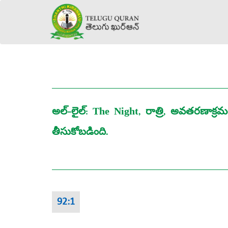
అల్‌-లైల్‌: The Night, రాత్రి, అవతర
తీసుకోబడింది.
92:1