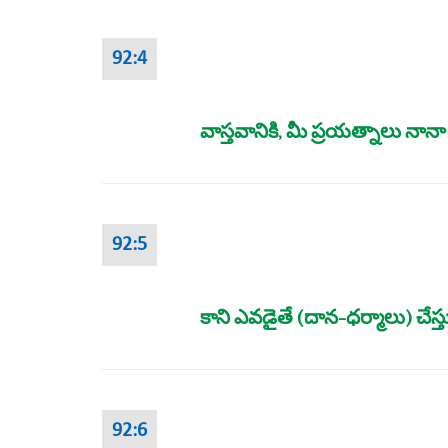
92:4
వాస్తవానికి, మీ ప్రయత్నాలు నా
92:5
కాని ఎవడైతే (దాన-ధర్మాలు) చేస్
92:6