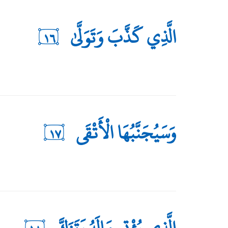
الَّذِي كَذَّبَ وَتَوَلَّىٰ
١٦
وَسَيُجَنَّبُهَا الْأَتْقَى
١٧