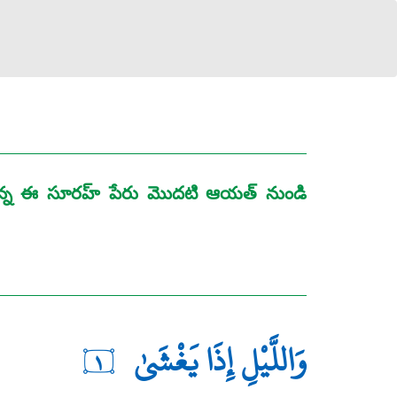
లున్న ఈ సూరహ్ పేరు మొదటి ఆయత్‌ నుండి
وَاللَّيْلِ إِذَا يَغْشَىٰ
١