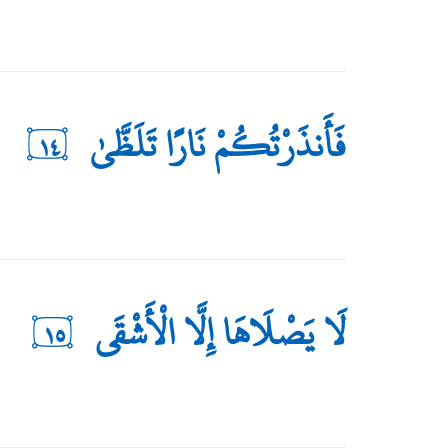
فَأَنذَرْتُكُمْ نَارًا تَلَظَّىٰ
١٤
لَا يَصْلَاهَا إِلَّا الْأَشْقَى
١٥