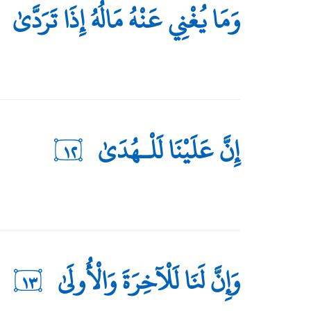
وَمَا يُغْنِي عَنْهُ مَالُهُ إِذَا تَرَدَّىٰ
إِنَّ عَلَيْنَا لَلْـهُدَىٰ
١٢
وَإِنَّ لَنَا لَلْآخِرَةَ وَالْأُولَىٰ
١٣