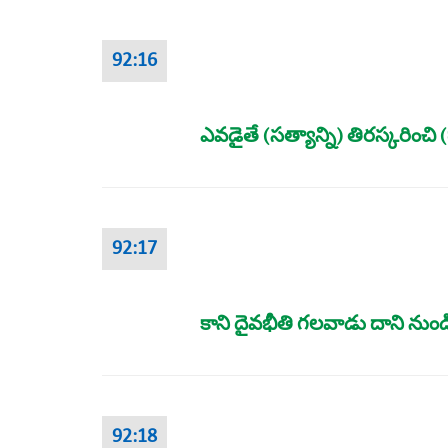
92:16
ఎవడైతే (సత్యాన్ని) తిరస్కరించ
92:17
కాని దైవభీతి గలవాడు దాని ను
92:18