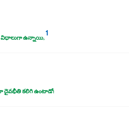
1
నా విధాలుగా ఉన్నాయి;
తూ దైవభీతి కలిగి ఉంటాడో!