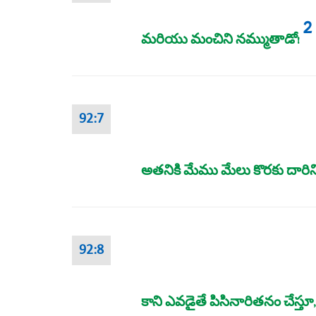
2
మరియు మంచిని నమ్ముతాడో!
92:7
అతనికి మేము మేలు కొరకు దారిన
92:8
కాని ఎవడైతే పిసినారితనం చేస్తూ, న