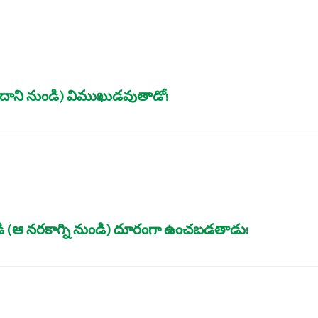
ి (దాని నుండి) విముఖుడవుతాడో!
ండి (ఆ నరకాగ్ని నుండి) దూరంగా ఉంచబడతాడు!