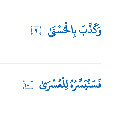
وَكَذَّبَ بِالْحُسْنَىٰ
٩
فَسَنُيَسِّرُهُ لِلْعُسْرَىٰ
١٠