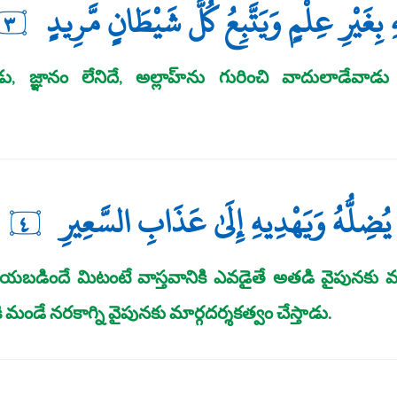
غَيْرِ عِلْمٍ وَيَتَّبِعُ كُلَّ شَيْطَانٍ مَّرِيدٍ
٣
జ్ఞానం లేనిదే, అల్లాహ్‌ను గురించి వాదులాడేవాడు 
هُ يُضِلُّهُ وَيَهْدِيهِ إِلَىٰ عَذَابِ السَّعِيرِ
٤
 వ్రాయబడిందే మిటంటే వాస్తవానికి ఎవడైతే అతడి వైపునక
కి మండే నరకాగ్ని వైపునకు మార్గదర్శకత్వం చేస్తాడు.