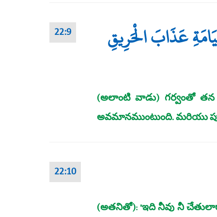
قِيَامَةِ عَذَابَ الْحَرِيقِ
22:9
(అలాంటి వాడు) గర్వంతో తన మ
అవమానముంటుంది. మరియు పునరు
22:10
(అతనితో): "ఇది నీవు నీ చేతు