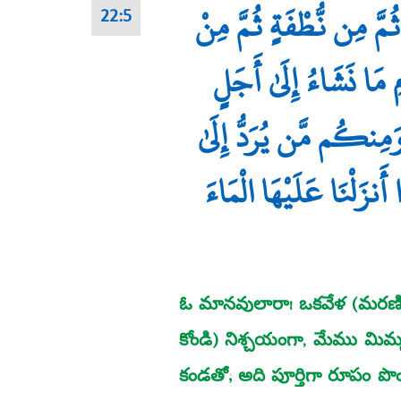
مَّ مِن نُّطْفَةٍ ثُمَّ مِنْ
22:5
مِ مَا نَشَاءُ إِلَىٰ أَجَلٍ
َمِنكُم مَّن يُرَدُّ إِلَىٰ
َنزَلْنَا عَلَيْهَا الْمَاءَ
ఓ మానవులారా! ఒకవేళ (మరణిం
కోండి) నిశ్చయంగా, మేము మిమ్మ
కండతో; అది పూర్తిగా రూపం పొం