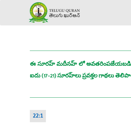
ఈ సూరహ్‌ మదీనహ్ లో అవతరింపజేయబడింది. 
ఐదు (17-21) సూరహ్‌లు ప్రవక్తల గాథలు తెలి
22:1