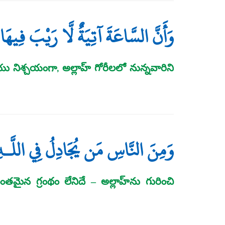
وَأَنَّ السَّاعَةَ آتِيَةٌ لَّا رَيْبَ فِيهَا
శ్చయంగా, అల్లాహ్‌ గోరీలలో నున్నవారిని
وَمِنَ النَّاسِ مَن يُجَادِلُ فِي اللَّـهِ
మైన గ్రంథం లేనిదే – అల్లాహ్‌ను గురించి