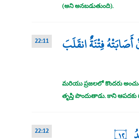
(అని అనబడుతుంది).
ْ أَصَابَتْهُ فِتْنَةٌ انقَلَبَ
22:11
మరియు ప్రజలలో కొందరు అంచ
తృప్తి పొందుతాడు. కాని ఆపదకు
دُ
١٢
22:12