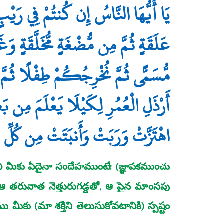
يَا أَيُّهَا النَّاسُ إِن كُنتُمْ فِي رَيْب
عَلَقَةٍ ثُمَّ مِن مُّضْغَةٍ مُّخَلَّقَةٍ وَغَيْ
مُّسَمًّى ثُمَّ نُخْرِجُكُمْ طِفْلًا ثُمَّ 
أَرْذَلِ الْعُمُرِ لِكَيْلَا يَعْلَمَ مِن بَع
اهْتَزَّتْ وَرَبَتْ وَأَنبَتَتْ مِن كُلِّ 
 మీకు ఏదైనా సందేహముంటే! (జ్ఞాపకముంచు
 ఆ తరువాత నెత్తురుగడ్డతో, ఆ పైన మాంసపు
ీకు (మా శక్తిని తెలుసుకోవటానికి) స్పష్టం