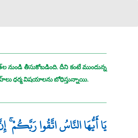
నుండి తీసుకోబడింది. దీని కంటే ముందున్న
్‌లు ధర్మ విషయాలను బోధిస్తున్నాయి.
يَا أَيُّهَا النَّاسُ اتَّقُوا رَبَّكُمْ ۚ إِ