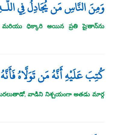
وَمِنَ النَّاسِ مَن يُجَادِلُ فِي اللَّـهِ بِ
మరియు ధిక్కారి అయిన ప్రతి షై'తాన్‌ను
كُتِبَ عَلَيْهِ أَنَّهُ مَن تَوَلَّاهُ فَأَنَّ
ు మరలుతాడో, వాడిని నిశ్చయంగా అతడు మార్గ