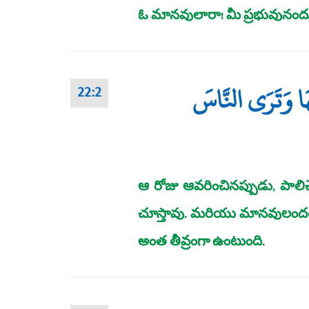
ఓ మానవులారా! మీ ప్రభువునం
هَا وَتَرَى النَّاسَ
22:2
ఆ రోజు ఆవరించినప్పుడు, పాలిచ్చే
చూస్తావు. మరియు మానవులందరినీ మ
అంత తీవ్రంగా ఉంటుంది.