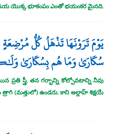
 ఘడియ యొక్క భూకంపం ఎంతో భయంకర మైనది.
يَوْمَ تَرَوْنَهَا تَذْهَلُ كُلُّ مُرْضِعَة
سُكَارَىٰ وَمَا هُم بِسُكَارَىٰ وَلَـٰ
ప్రతి స్త్రీ, తన గర్భాన్ని కోల్పోవటాన్ని నీవు
్రాగి (మత్తులో) ఉండరు. కాని అల్లాహ్‌ శిక్షయే