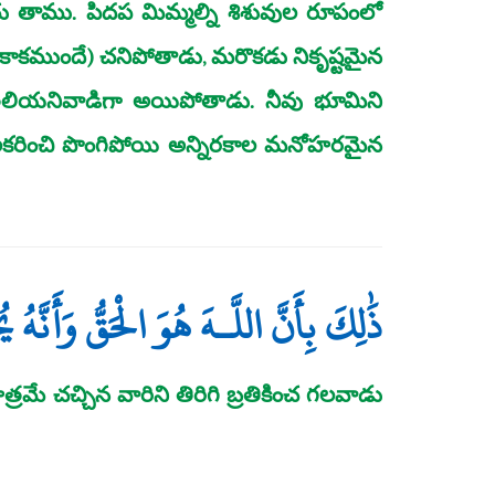
చు తాము. పిదప మిమ్మల్ని శిశువుల రూపంలో
 కాకముందే) చనిపోతాడు, మరొకడు నికృష్టమైన
లియనివాడిగా అయిపోతాడు. నీవు భూమిని
ది పులకరించి పొంగిపోయి అన్నిరకాల మనోహరమైన
ذَٰلِكَ بِأَنَّ اللَّـهَ هُوَ الْحَقُّ وَأَنَّهُ ي
ే చచ్చిన వారిని తిరిగి బ్రతికించ గలవాడు