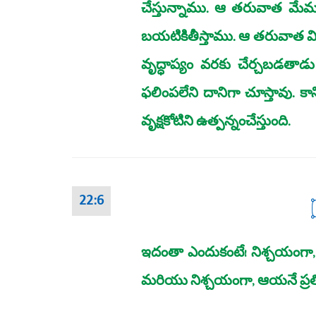
చేస్తున్నాము. ఆ తరువాత మేమ
బయటికితీస్తాము. ఆ తరువాత మి
వృద్ధాప్యం వరకు చేర్చబడతాడ
ఫలింపలేని దానిగా చూస్తావు. కా
వృక్షకోటిని ఉత్పన్నంచేస్తుంది.
22:6
ఇదంతా ఎందుకంటే! నిశ్చయంగా, 
మరియు నిశ్చయంగా, ఆయనే ప్రత