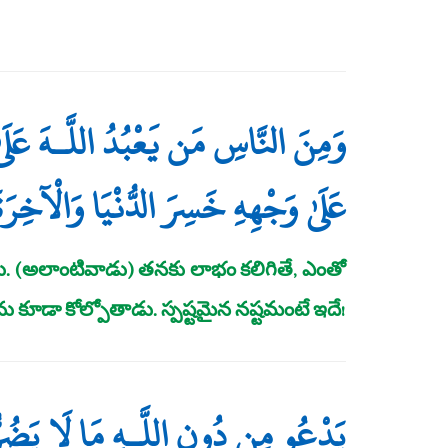
وَمِنَ النَّاسِ مَن يَعْبُدُ اللَّـهَ عَلَىٰ
عَلَىٰ وَجْهِهِ خَسِرَ الدُّنْيَا وَالْآخِرَة
ు. (అలాంటివాడు) తనకు లాభం కలిగితే, ఎంతో
కూడా కోల్పోతాడు. స్పష్టమైన నష్టమంటే ఇదే!
يَدْعُو مِن دُونِ اللَّـهِ مَا لَا يَضُرُّهُ