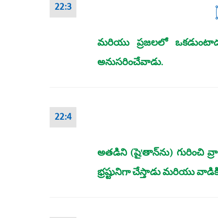
22:3
మరియు ప్రజలలో ఒకడుంటాడు, 
అనుసరించేవాడు.
22:4
అతడిని (షై'తాన్‌ను) గురించి
భ్రష్టునిగా చేస్తాడు మరియు వాడి