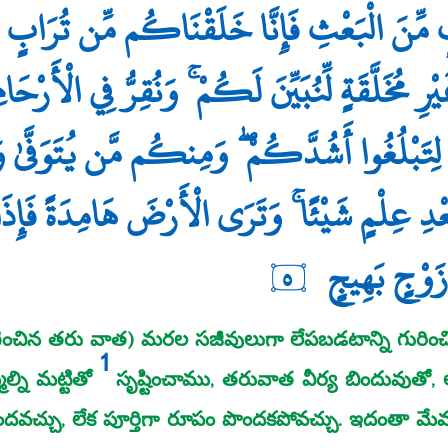
ٍ مِّنَ الْبَعْثِ فَإِنَّا خَلَقْنَاكُم مِّن تُرَابٍ ثُ
رِ مُخَلَّقَةٍ لِّنُبَيِّنَ لَكُمْ ۚ وَنُقِرُّ فِي الْأَرْحَا
لِتَبْلُغُوا أَشُدَّكُمْ ۖ وَمِنكُم مَّن يُتَوَفَّىٰ و
ْدِ عِلْمٍ شَيْئًا ۚ وَتَرَى الْأَرْضَ هَامِدَةً فَإِذَا أ
زَوْجٍ بَهِيجٍ
٥
చిన తరు వాత) మరల సజీవులుగా లేపబడటాన్ని గురించి
1
ల్ని మట్టితో
సృష్టించాము, తరువాత వీర్య బిందువుతో,
దవచ్చు, లేక పూర్తిగా రూపం పొందకపోవచ్చు. ఇదంతా మేము మ