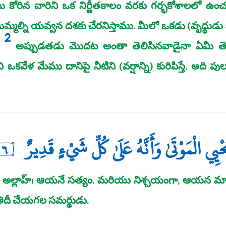
ు కోరిన వారిని ఒక నిర్ణీతకాలం వరకు గర్భకోశాలలో ఉం
మ్మల్ని యవ్వన దశకు చేరనిస్తాము. మీలో ఒకడు (వృధ్ధుడు
2
ు
అప్పుడతడు మొదట అంతా తెలిసినవాడైనా ఏమీ తె
ని ఒకవేళ మేము దానిపై నీటిని (వర్షాన్ని) కురిపిస్తే, అ
ُحْيِي الْمَوْتَىٰ وَأَنَّهُ عَلَىٰ كُلِّ شَيْءٍ قَدِيرٌ
٦
అల్లాహ్‌! ఆయనే సత్యం. మరియు నిశ్చయంగా, ఆయన మాత్రమ
ిదీ చేయగల సమర్థుడు.