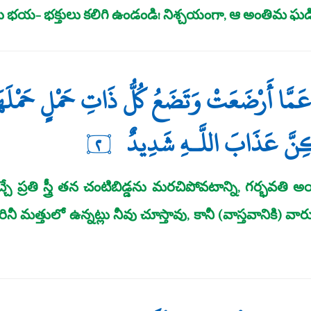
దు భయ- భక్తులు కలిగి ఉండండి! నిశ్చయంగా, ఆ అంతిమ
ٍ عَمَّا أَرْضَعَتْ وَتَضَعُ كُلُّ ذَاتِ حَمْلٍ حَمْلَ
كِنَّ عَذَابَ اللَّـهِ شَدِيدٌ
٢
 ప్రతి స్త్రీ తన చంటిబిడ్డను మరచిపోవటాన్ని, గర్భవతి అయిన 
త్తులో ఉన్నట్లు నీవు చూస్తావు, కానీ (వాస్తవానికి) వారు త