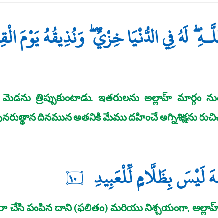
ـهِ ۖ لَهُ فِي الدُّنْيَا خِزْيٌ ۖ وَنُذِيقُهُ يَوْمَ الْ
ెడను త్రిప్పుకుంటాడు. ఇతరులను అల్లాహ్‌ మార్గం నుం
త్థాన దినమున అతనికి మేము దహించే అగ్నిశిక్షను రు
هَ لَيْسَ بِظَلَّامٍ لِّلْعَبِيدِ
١٠
లారా చేసి పంపిన దాని (ఫలితం) మరియు నిశ్చయంగా, అల్