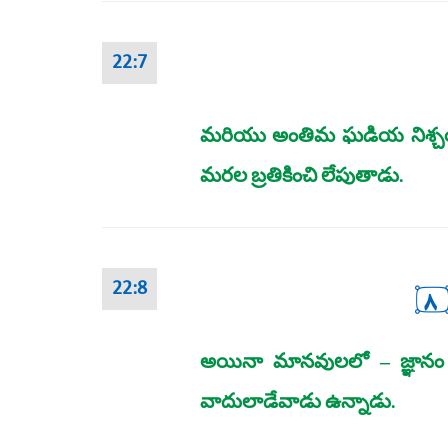
22:7
మరియు అంతిమ ఘడియ నిశ్చయంగ
మరల బ్రతికించి లేపుతాడు.
٨
22:8
అయినా మానవులలో – జ్ఞానం లే
వాదులాడేవాడు ఉన్నాడు.