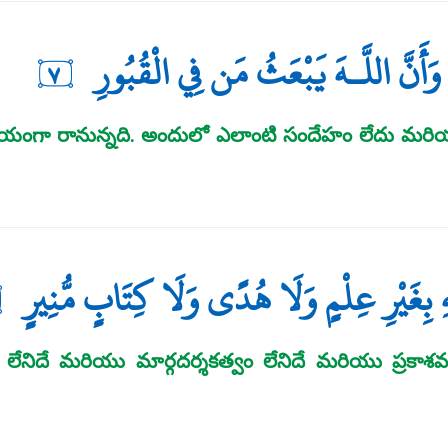
 وَأَنَّ اللَّـهَ يَبْعَثُ مَن فِي الْقُبُورِ
٧
ా రానున్నది. అందులో ఎలాంటి సందేహం లేదు మరియు ని
 بِغَيْرِ عِلْمٍ وَلَا هُدًى وَلَا كِتَابٍ مُّنِيرٍ
నిదే మరియు మార్గదర్శకత్వం లేనిదే మరియు ప్రకాశవంత