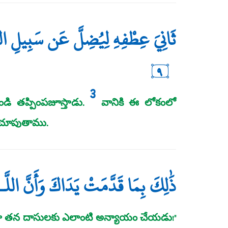
ثَانِيَ عِطْفِهِ لِيُضِلَّ عَن سَبِيلِ اللَّ
٩
3
డి తప్పింపజూస్తాడు.
వానికి ఈ లోకంలో
చిచూపుతాము.
ذَٰلِكَ بِمَا قَدَّمَتْ يَدَاكَ وَأَنَّ اللَّـ
లాహ్‌ తన దాసులకు ఎలాంటి అన్యాయం చేయడు!"