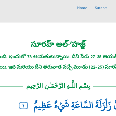
Home
Surah
సూరహ్‌ అల్‌-’హజ్జ్‌
ఇందులో 78 ఆయతులున్నాయి. దీని పేరు 27-38 ఆయత్‌ల 
పాయి. ఇది మరియు దీని తరువాత వచ్చే మూడు (22-25) సూరహ
بِسْمِ اللَّـهِ الرَّحْمَـٰنِ الرَّحِيمِ
نَّ زَلْزَلَةَ السَّاعَةِ شَيْءٌ عَظِيمٌ
١