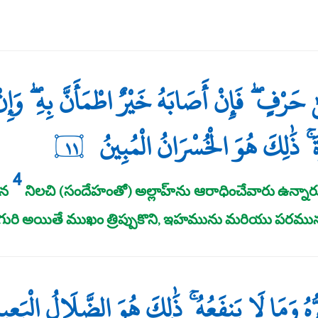
 حَرْفٍ ۖ فَإِنْ أَصَابَهُ خَيْرٌ اطْمَأَنَّ بِهِ ۖ وَإِن
َ ۚ ذَٰلِكَ هُوَ الْخُسْرَانُ الْمُبِينُ
١١
4
ున
నిలచి (సందేహంతో) అల్లాహ్‌ను ఆరాధించేవారు ఉన్నార
 గురి అయితే ముఖం త్రిప్పుకొని, ఇహమును మరియు పరమును 
 وَمَا لَا يَنفَعُهُ ۚ ذَٰلِكَ هُوَ الضَّلَالُ الْبَعِي